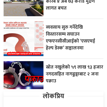
करिब ४ अर्ब ७३ करोड मुद्रण
लागत बचत
व्यवसाय सुरु गर्नेदेखि
विस्तारसम्म सघाउन
एफएनसीसीआईको ‘एसएमई
हेल्प डेस्क’ सञ्चालनमा
स्रोत नखुलेको ५९ लाख ९३ हजार
नगदसहित नागढुङ्गाबाट २ जना
पक्राउ
लोकप्रिय