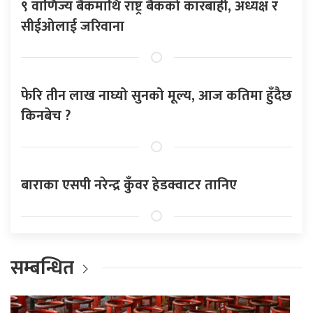
९ वाणिज्य बैंकमाथि राष्ट्र बैंकको कारबाही, अध्यक्ष र
सीईओलाई जरिवाना
फेरि तीन लाख नाघ्यो सुनको मूल्य, आज कतिमा हुँदैछ
किनबेच ?
बाराका एसपी नरेन्द्र कुँवर हेडक्वाटर तानिए
सम्बन्धित