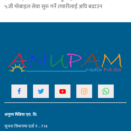
५जी मोबाइल सेवा सुरु गर्ने तयारीलाई अघि बढाउन
अनुपम मिडिया प्रा. लि.
सूचना विभागमा दर्ता नं. : 714