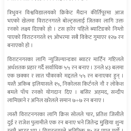
त्रिभुवन विश्वविद्यालयको क्रिकेट मैदान कीर्तिपूरमा आज
भएको खेलमा विराटनगरले बोल्ट्सलाई जितका लागि उक्त
रनको लक्ष्य दिएको हो । टस हारेर पहिले ब्याटिङको निम्तो
पाएको विराटनगरले १९ ओभरमा सबै विकेट गुमाएर १२७ रन
बनाएको हो ।
विराटनगरका लागि न्युजिल्यान्डका ब्याटर मार्टिन गप्टिलले
अर्धशतक प्रहार गर्दै सर्वाधिक ५५ रन बनाए । उनले ४३ बलमा
एक छक्का र सात चौकाको मद्दतले ५५ रन बनाएका हुन् ।
यस्तै अकिब इलियासले १५, निकोलस किर्टनले नौ र लोकेश
बमले पाँच रनको योगदान दिए । बसिर अहमद, सन्दीप
लामिछाने र अनिल खरेलले समान ७÷७ रन बनाए ।
त्यस्तै विराटनगरका लागि क्रिस सोलले चार, प्रतिश जिसीले
दुई र राजेश पुलामीले एक रन बनाए भने जितेन्द्र मुुखिया शुन्य
रनमै आउट भए । विराटनगरले अतिरिक्त १५ रन प्राप्त गर्यो ।