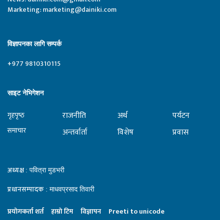
Marketing:
marketing@dainiki.com
विज्ञापनका लागि सम्पर्क
+977 9810310115
साइट नेभिगेशन
राजनीति
अर्थ
पर्यटन
गृहपृष्‍ठ
समाचार
अन्तर्वार्ता
विशेष
प्रवास
अध्यक्ष
: पवित्रा मुडभरी
प्रधानसम्पादक
: माधवप्रसाद तिवारी
प्रयाेगकर्ता शर्त
हाम्राे टिम
विज्ञापन
Preeti to unicode