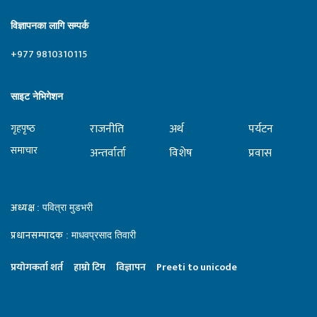
विज्ञापनका लागि सम्पर्क
+977 9810310115
साइट नेभिगेशन
राजनीति
अर्थ
पर्यटन
गृहपृष्‍ठ
समाचार
अन्तर्वार्ता
विशेष
प्रवास
अध्यक्ष
: पवित्रा मुडभरी
प्रधानसम्पादक
: माधवप्रसाद तिवारी
प्रयाेगकर्ता शर्त
हाम्राे टिम
विज्ञापन
Preeti to unicode