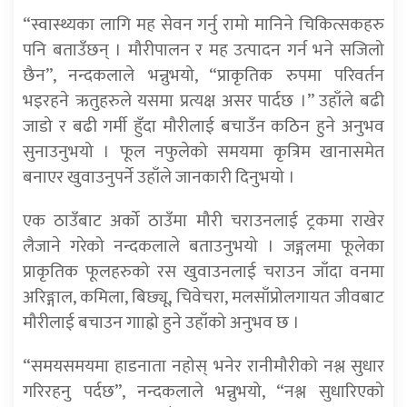
“स्वास्थ्यका लागि मह सेवन गर्नु रामो मानिने चिकित्सकहरु
पनि बताउँछन् । मौरीपालन र मह उत्पादन गर्न भने सजिलो
छैन”, नन्दकलाले भन्नुभयो, “प्राकृतिक रुपमा परिवर्तन
भइरहने ऋतुहरुले यसमा प्रत्यक्ष असर पार्दछ ।” उहाँले बढी
जाडो र बढी गर्मी हुँदा मौरीलाई बचाउँन कठिन हुने अनुभव
सुनाउनुभयो । फूल नफुलेको समयमा कृत्रिम खानासमेत
बनाएर खुवाउनुपर्ने उहाँले जानकारी दिनुभयो ।
एक ठाउँबाट अर्को ठाउँमा मौरी चराउनलाई ट्रकमा राखेर
लैजाने गरेको नन्दकलाले बताउनुभयो । जङ्गलमा फूलेका
प्राकृतिक फूलहरुको रस खुवाउनलाई चराउन जाँदा वनमा
अरिङ्गाल, कमिला, बिछ्यू, चिवेचरा, मलसाँप्रोलगायत जीवबाट
मौरीलाई बचाउन गााह्रो हुने उहाँको अनुभव छ ।
“समयसमयमा हाडनाता नहोस् भनेर रानीमौरीको नश्ल सुधार
गरिरहनु पर्दछ”, नन्दकलाले भन्नुभयो, “नश्ल सुधारिएको