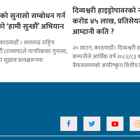
दिव्यश्वरी हाइड्रोपावरकाे
ो सुनासो सम्बोधन गर्न
करोड ४५ लाख, प्रतिसेय
ो ‘हामी सुन्छौं’ अभियान
आम्दानी कति ?
ठमाडौं । सत्तारुढ राष्ट्रिय
२० साउन, काठमाडौं। दिव्यश्वरी ह
ार्टी (रास्वपा)ले नागरिकका गुनासा,
कम्पनीले आर्थिक वर्ष २०८२/८३ 
 सुझाव प्रत्यक्षरूपमा
त्रैमाससम्मको अपरिष्कृत वित्ती