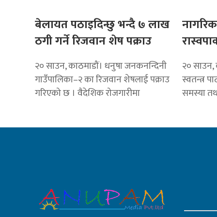
बेलायत पठाइदिन्छु भन्दै ७ लाख
नागरिकक
ठगी गर्ने रिजवान शेष पक्राउ
रास्वपाक
२० साउन, काठमाडौं। धनुषा जनकनन्दिनी
२० साउन, का
गाउँपालिका–२ का रिजवान शेषलाई पक्राउ
स्वतन्त्र प
गरिएको छ । वैदेशिक रोजगारीमा
समस्या तथा