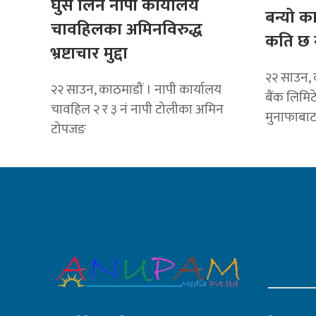
घुस लिने नापी कार्यालय
बन्यो क
चावहिलका अमिनविरुद्ध
कति छ 
भ्रष्टाचार मुद्दा
२२ साउन, 
२२ साउन, काठमाडौं । नापी कार्यालय
बैंक लिमि
चावहिल २ र ३ नं नापी टोलीका अमिन
मुनाफाबा
टोपजङ