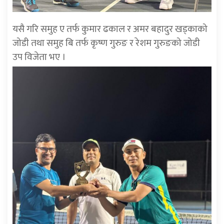
यसै गरि समुह ए तर्फ कुमार ढकाल र अमर बहादुर खड्काको
जोडी तथा समुह बि तर्फ कृष्ण गुरुङ र रेशम गुरुङको जोडी
उप विजेता भए ।