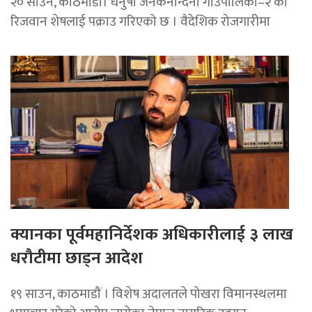
२० साउन, काठमाडौं। धनुषा जनकनन्दिनी गाउँपालिका–२ का
रिजवान शेषलाई पक्राउ गरिएको छ । वैदेशिक रोजगारीमा
क्यानका पूर्वमहानिर्देशक अधिकारीलाई ३ लाख
धरौटीमा छाड्न आदेश
१९ साउन, काठमाडौं । विशेष अदालतले पोखरा विमानस्थलमा