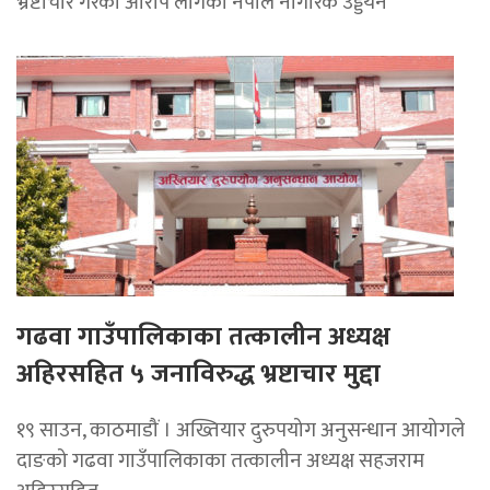
भ्रष्टाचार गरेको आरोप लागेका नेपाल नागरिक उड्डयन
गढवा गाउँपालिकाका तत्कालीन अध्यक्ष
अहिरसहित ५ जनाविरुद्ध भ्रष्टाचार मुद्दा
१९ साउन, काठमाडौं । अख्तियार दुरुपयोग अनुसन्धान आयोगले
दाङको गढवा गाउँपालिकाका तत्कालीन अध्यक्ष सहजराम