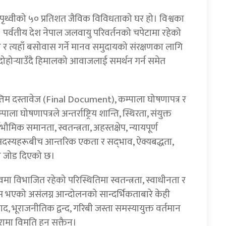
पृथ्वीको ५० प्रतिशत जैविक विविधताको घर हो। विश्वका
 पर्वतीय देश नेपाल जलवायु परिवर्तनको चपेटामा रहेको
ी र त्यहाँ बसोवास गर्ने मानव समुदायको संरक्षणका लागि
होर्‍याउँदै हिमालको आवाजलाई समर्थन गर्न समेत
न्तिम दस्तावेज (Final Document), कम्पाला घोषणापत्र र
ा घोषणापत्रले अन्तर्राष्ट्रिय शान्ति, स्थिरता, संयुक्त
्वभौमिक समानता, स्वतन्त्रता, अहस्तक्षेप, न्यायपूर्ण
 सदस्यहरूबीच आन्तरिक एकता र सद्‌भाव, ऐक्यबद्धता,
मा जोड दिएको छ।
्रुवमा विभाजित रहेको परिस्थितिमा स्वतन्त्रता, स्वाधीनता र
स भएको असंलग्न आन्दोलनको सान्दर्भिकताबारे केही
भूराजनीतिक द्वन्द, गरिबी जस्ता समस्यायुक्त वर्तमान
रामा विमति हुन सक्तैन।