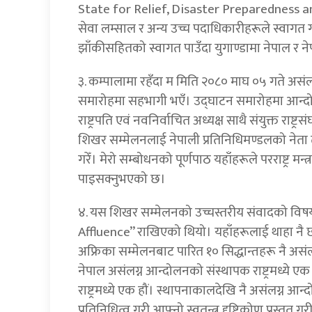
State for Relief, Disaster Preparedness and
सेवा लम्साल र अन्य उच्च पदाधिकारीहरूले स्वागत 
झाँकीसहितको स्वागत पाउँदा युगाण्डामा नेपाल र न
३. कम्पालामा रहँदा म मिति २०८० माघ ०५ गते अस
समारोहमा सहभागी भएँ। उद्‍घाटन समारोहमा आन्दो
राष्ट्रपति एवं नवनिर्वाचित अध्यक्ष साथै संयुक्त राष
शिखर सम्मेलनलाई नेपाली प्रतिनिधिमण्डलको नेता त
गरेँ। मेरो सम्बोधनको पूर्णपाठ यहाँहरूले परराष्ट्र 
पाइसक्नुभएको छ।
४. यस शिखर सम्मेलनको उच्चस्तरीय संवादको 
Affluence” राखिएको थियो। यहाँहरूलाई थाहा नै छ
अफ्रिका सम्मेलनबाट पारित १० सिद्धान्तहरू नै असं
नेपाल असंलग्न आन्दोलनको संस्थापक राष्ट्रमध्ये 
राष्ट्रमध्ये एक हौं। स्थापनाकालदेखि नै असंलग्न
प्रतिनिधित्व गरी आफ्नो स्वतन्त्र दृष्टिकोण प्रस्