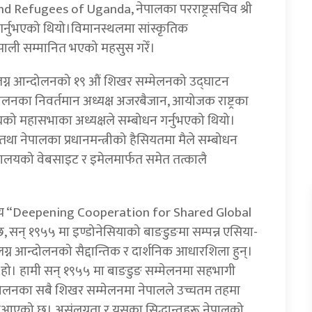
 Refugees of Uganda, नेपालका परराष्ट्रसचिव श्री
गर्नुभएको थियो।विमानस्थलमा सांस्कृतिक
ेपाली सम्मानित भएको महसुस गरेँ।
ंलग्न आन्दोलनको १९ औं शिखर सम्मेलनको उद्‍घाटन
लनका निवर्तमान अध्यक्ष अजरबैजान, आयोजक राष्ट्रका
्ट्रसंघको महासभाका अध्यक्षले सम्बोधन गर्नुभएको थियो।
था नेपालका प्रधानमन्त्रीको हैसियतमा मैले सम्बोधन
मन्त्रालयको वेबसाइट र इमेलमार्फत समेत तत्कालै
विषय “Deepening Cooperation for Shared Global
, सन् १९५५ मा इण्डोनेसियाको बाङडुङमा सम्पन्न एसिया-
लग्न आन्दोलनको सैद्दान्तिक र दार्शनिक आधारशिला हुन्।
एक हो। हामी सन् १९५५ मा बाङडुङ सम्मेलनमा सहभागी
 आन्दोलनका सबै शिखर सम्मेलनमा नेपालले उच्चतम तहमा
तुत गरीआएको छ। असंलग्नता र यसका सिद्धान्तहरू नेपालको