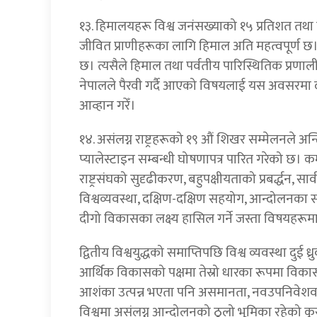
१३. हिमालयहरू विश्व जनंसख्याको १५ प्रतिशत तथा 
जीवित प्राणीहरूका लागि हिमाल अति महत्वपूर्ण छ।
छ। त्यसैले हिमाल तथा पर्वतीय पारिस्थितिक प्रणाल
नेपालले पैरवी गर्दै आएको विषयलाई यस अवसरमा दो
आव्हान गरेँ।
१४. असंलग्न राष्ट्रहरूको १९ औं शिखर सम्मेलनले अ
प्यालेस्टाइन सम्बन्धी घोषणापत्र पारित गरेको छ। कम्पाल
राष्ट्रसंघको सुदृढीकरण, बहुपक्षीयताको प्रबर्द्धन, सार
विश्वव्यवस्था, दक्षिण-दक्षिण सहयोग, आन्दोलनका
दीगो विकासका लक्ष्य हासिल गर्ने जस्ता विषयहरू
द्वितीय विश्वयुद्धको समाप्तिपछि विश्व व्यवस्था दुई ध
आर्थिक विकासको पक्षमा तेस्रो धारका रूपमा विका
आशंका उत्पन्न भएता पनि असमानता, नवउपनिवेशवाद, 
विश्वमा असंलग्न आन्दोलनको ठूलो भूमिका रहेको कु