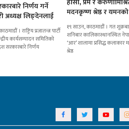
हाँसो, प्रेम र करुणामिश्र
रकारबारे निर्णय गर्ने
मदनकृष्ण श्रेष्ठ र यमनको
री अध्यक्ष लिङ्देनलाई
१९ साउन, काठमाडौं । गत शुक्रबा
माडौं । राष्ट्रिय प्रजातन्त्र पार्टी
शनिबार कालिकास्थानस्थित ने
ेन्द्रीय कार्यसम्पादन समितिको
‘आर’ शालामा प्रसिद्ध कलाकार 
देश सरकारबारे निर्णय
श्रेष्ठ