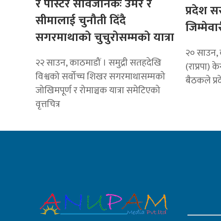
र पोस्टर सार्वजनिकः उमेर र
प्रदेश स
सीमालाई चुनौती दिँदै
जिम्मेवा
सगरमाथाको चुचुरोसम्मको यात्रा
२० साउन, काठ
२२ साउन, काठमाडौं । समुद्री सतहदेखि
(राप्रपा) क
विश्वको सर्वोच्च शिखर सगरमाथासम्मको
बैठकले प्र
जोखिमपूर्ण र रोमाञ्चक यात्रा समेटिएको
वृत्तचित्र