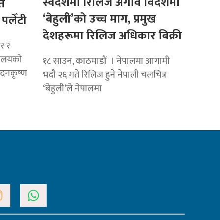
स्वदेशमा रिलिज अगावै विदेशमा
ित
‘बेहुली’को उच्च माग, प्रमुख
 पलेँटी
देशहरूमा रिलिज अधिकार बिक्री
र र
पालयको
१८ साउन, काठमाडौं । नेपालमा आगामी
मदनकृष्ण
भदौ २६ गते रिलिज हुने नेपाली चलचित्र
‘बेहुली’ले नेपालमा