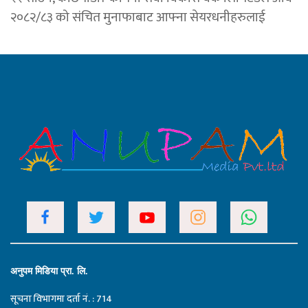
२०८२/८३ को संचित मुनाफाबाट आफ्ना सेयरधनीहरुलाई
अनुपम मिडिया प्रा. लि.
सूचना विभागमा दर्ता नं. : 714