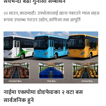
सयभन्दा बढी गुनासो सम्बोधन
२२ साउन, काठमाडाैं। उपभोक्तालाई खाना पकाउने ग्यास सहज
रूपमा उपलब्ध गराउन उद्योग, वाणिज्य तथा आपूर्ति
नाईमा एक्स्पोमा डोङफेङका २ वटा बस
सार्वजनिक हुने