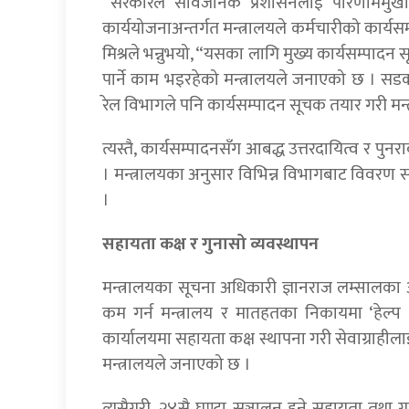
“सरकारले सार्वजनिक प्रशासनलाई परिणाममुखी र 
कार्ययोजनाअन्तर्गत मन्त्रालयले कर्मचारीको कार्यस
मिश्रले भन्नुभयो, “यसका लागि मुख्य कार्यसम्पा
पार्ने काम भइरहेको मन्त्रालयले जनाएको छ । स
रेल विभागले पनि कार्यसम्पादन सूचक तयार गरी मन
त्यस्तै, कार्यसम्पादनसँग आबद्ध उत्तरदायित्व र पु
। मन्त्रालयका अनुसार विभिन्न विभागबाट विवरण सङ्
।
सहायता कक्ष र गुनासो व्यवस्थापन
मन्त्रालयका सूचना अधिकारी ज्ञानराज लम्सालका अन
कम गर्न मन्त्रालय र मातहतका निकायमा ‘हेल
कार्यालयमा सहायता कक्ष स्थापना गरी सेवाग्रा
मन्त्रालयले जनाएको छ ।
त्यसैगरी, २४सै घण्टा सञ्चालन हुने सहायता तथा ग