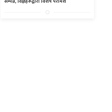
सम्पन्न, विज्ञहरूद्वारा विशेष परामर्श