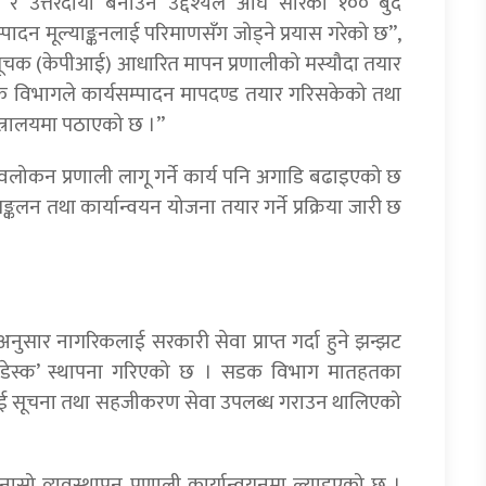
उत्तरदायी बनाउने उद्देश्यले अघि सारेको १०० बुँदे
म्पादन मूल्याङ्कनलाई परिमाणसँग जोड्ने प्रयास गरेको छ”,
दन सूचक (केपीआई) आधारित मापन प्रणालीको मस्यौदा तयार
डक विभागले कार्यसम्पादन मापदण्ड तयार गरिसकेको तथा
्त्रालयमा पठाएको छ ।”
नरावलोकन प्रणाली लागू गर्ने कार्य पनि अगाडि बढाइएको छ
कलन तथा कार्यान्वयन योजना तयार गर्ने प्रक्रिया जारी छ
ुसार नागरिकलाई सरकारी सेवा प्राप्त गर्दा हुने झन्झट
्प डेस्क’ स्थापना गरिएको छ । सडक विभाग मातहतका
हीलाई सूचना तथा सहजीकरण सेवा उपलब्ध गराउन थालिएको
ुनासो व्यवस्थापन प्रणाली कार्यान्वयनमा ल्याइएको छ ।