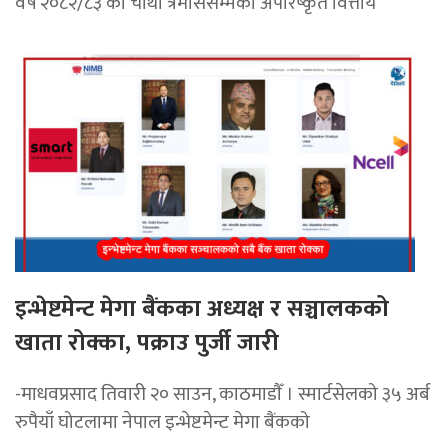
वर्ष २०८२/८३ को चौथो त्रैमाससम्मको अपरिष्कृत वित्तीय
इन्भेष्टमेन्ट मेगा बैंकका अध्यक्ष र सञ्चालकको
खाता रोक्का, पक्राउ पुर्जी जारी
-माधवप्रसाद तिवारी २० साउन, काठमाडाैँ । स्मार्टसेलको ३५ अर्ब
रुपैयाँ घोटलामा नेपाल इन्भेष्टमेन्ट मेगा बैंकको