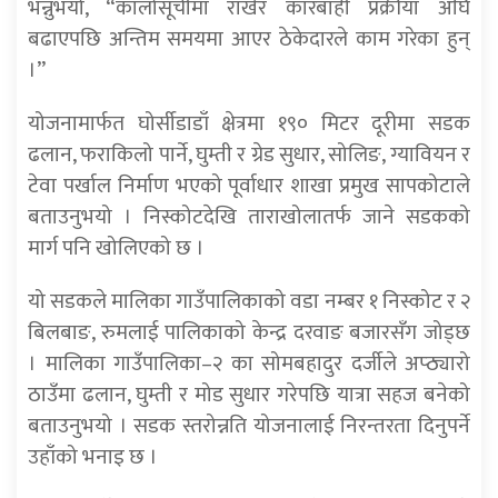
भन्नुभयो, “कालोसूचीमा राखेर कारबाही प्रक्रीया अघि
बढाएपछि अन्तिम समयमा आएर ठेकेदारले काम गरेका हुन्
।”
योजनामार्फत घोर्सीडाडाँ क्षेत्रमा १९० मिटर दूरीमा सडक
ढलान, फराकिलो पार्ने, घुम्ती र ग्रेड सुधार, सोलिङ, ग्यावियन र
टेवा पर्खाल निर्माण भएको पूर्वाधार शाखा प्रमुख सापकोटाले
बताउनुभयो । निस्कोटदेखि ताराखोलातर्फ जाने सडकको
मार्ग पनि खोलिएको छ ।
यो सडकले मालिका गाउँपालिकाको वडा नम्बर १ निस्कोट र २
बिलबाङ, रुमलाई पालिकाको केन्द्र दरवाङ बजारसँग जोड्छ
। मालिका गाउँपालिका–२ का सोमबहादुर दर्जीले अप्ठ्यारो
ठाउँमा ढलान, घुम्ती र मोड सुधार गरेपछि यात्रा सहज बनेको
बताउनुभयो । सडक स्तरोन्नति योजनालाई निरन्तरता दिनुपर्ने
उहाँको भनाइ छ ।