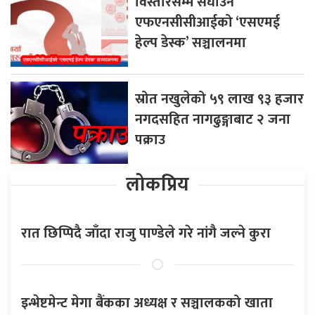
विस्तारसम्म सघाउन
एफएनसीसीआईको ‘एसएमई
हेल्प डेस्क’ सञ्चालनमा
स्रोत नखुलेको ५९ लाख ९३ हजार
नगदसहित नागढुङ्गाबाट २ जना
पक्राउ
लोकप्रिय
रात छिप्पिदै जाँदा राजु पाण्डेले गरे नांगै जल्ने कुरा
इन्भेष्टमेन्ट मेगा बैंकका अध्यक्ष र सञ्चालकको खाता