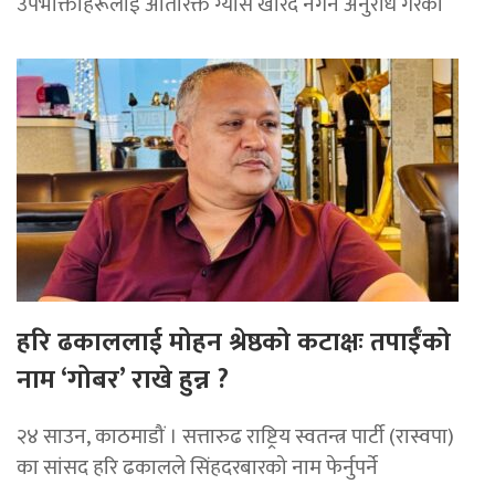
उपभोक्ताहरूलाई अतिरिक्त ग्यास खरिद नगर्न अनुरोध गरेको
हरि ढकाललाई मोहन श्रेष्ठको कटाक्षः तपाईँको
नाम ‘गोबर’ राखे हुन्न ?
२४ साउन, काठमाडौं । सत्तारुढ राष्ट्रिय स्वतन्त्र पार्टी (रास्वपा)
का सांसद हरि ढकालले सिंहदरबारको नाम फेर्नुपर्ने