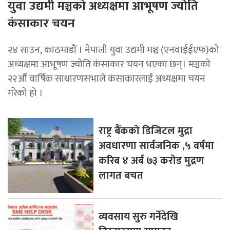
युवा उद्यमी मञ्चको अध्यक्षमा आभूषण ज्योति
कंसाकार चयन
२४ साउन, काठमाडौं । नेपाली युवा उद्यमी मञ्च (एनवाईईएफ)को
अध्यक्षमा आभूषण ज्योति कंसाकार चयन भएका छन्। मञ्चको
२२औं वार्षिक साधारणसभाले कंसाकारलाई अध्यक्षमा चयन
गरेको हो ।
राष्ट्र बैंकको डिजिटल मुद्रा
अवधारणा सार्वजनिक ,५ वर्षमा
करिब ४ अर्ब ७३ करोड मुद्रण
लागत बचत
व्यवसाय सुरु गर्नेदेखि