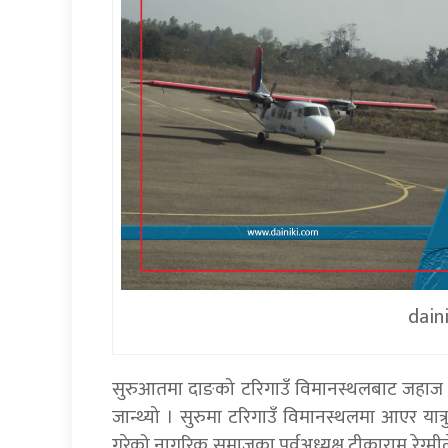
dain
सुरुआतमा दाङको टरिगाउँ विमानस्थलबाट जहाज रु
जान्थ्यो । सुरुमा टरिगाउँ विमानस्थलमा आएर यात्
गरेको नागरिक समाजका पूर्वअध्यक्ष टीकाराम रेग्म