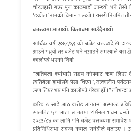
चौरजहारी गएर पुनः काठमाडौँ जान्थ्यो भने तेस्रो
‘डकोटा’ नामको विमान चल्थ्यो । यसरी नियमित तीन 
वक्तव्यमा आउथ्यो, किताबमा आउँदैनथ्यो
आर्थिक वर्ष २०६८/६९ को बजेट वक्तव्यदेखि दा
आउने गथ्र्यो तर बजेट भने नआउने समस्याले यस क
कालोपत्रे भएको थियो ।
“जतिबेला कर्मचारी सञ्चय कोषबाट ऋण लिएर दे
त्यतिबेला हामीसँग पैसा थिएन”, तत्कालीन पर्यटनमन्
ऋण लिएर भए पनि कालोपत्रे गरेका हौँ ।” त्योभन्दा 
करिब रु साढे आठ करोड लागतमा अस्पाल्ट प्रवि
सालतिर ५८ लाख लागतमा टर्मिनल भवन बन्यो
२०८३/८४ का लागि पनि बजेट वक्तव्यमा समावेश भए
प्रतिनिधिसभा सदस्य कमल सुवेदीले बताउए । 