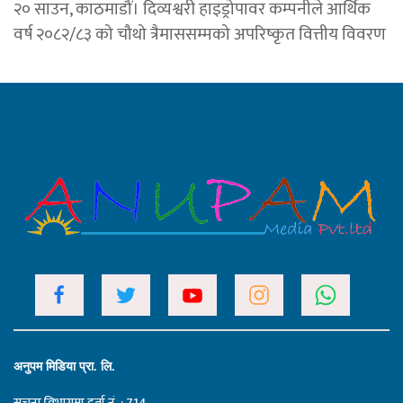
२० साउन, काठमाडौं। दिव्यश्वरी हाइड्रोपावर कम्पनीले आर्थिक
वर्ष २०८२/८३ को चौथो त्रैमाससम्मको अपरिष्कृत वित्तीय विवरण
अनुपम मिडिया प्रा. लि.
सूचना विभागमा दर्ता नं. : 714