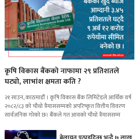
कृषि विकास बैंकको नाफामा २९ प्रतिशतले
घट्यो, लाभांश क्षमता कति ?
२१ साउन, काठमाडाैं । कृषि विकास बैंक लिमिटेडले आर्थिक वर्ष
२०८२/८३ को चौथो त्रैमाससम्मको अपरिष्कृत वित्तीय विवरण
सार्वजनिक गरेको छ। बैंकले गत आवको चौथो त्रैमाससम्म
बेलायत पठाइदिन्छु भन्दै ७ लाख