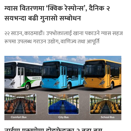
ग्यास वितरणमा ‘क्विक रेस्पोन्स’, दैनिक २
सयभन्दा बढी गुनासो सम्बोधन
२२ साउन, काठमाडाैं। उपभोक्तालाई खाना पकाउने ग्यास सहज
रूपमा उपलब्ध गराउन उद्योग, वाणिज्य तथा आपूर्ति
नाईमा एक्स्पोमा डोङफेङका २ वटा बस