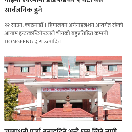
सार्वजनिक हुने
२२ साउन, काठमाडाैं । हिमालयन अर्गनाइजेशन अन्तर्गत रहेको
आयाम इन्टरकन्टिनेन्टलले चीनको बहुप्रतिष्ठित कम्पनी
DONGFENG द्वारा उत्पादित
जग्गाधनी पूर्जा बनाइदिने भन्दै घुस लिने नापी