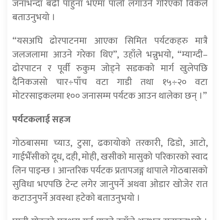
जनाभन्दा बढी पाहुना भएमा पालो लगाउने गरिएको विकले
बताउनुभयो ।
“यसअघि ढोरपाटनमा आएका सिमित पर्यटकहरु मात्रै
जलजलामा आउने गरेका थिए”, उहाँले भन्नुभयो, “म्याग्दी–
ढोरपाटन र पूर्वी रुकुम जोड्ने सडकको मार्ग खुलेपछि
दैनिकजसो चार÷पाँच वटा गाडी तथा १५÷२० वटा
मोटरसाइकलमा १०० जनासम्म पर्यटक आउन थालेका छन् ।”
पर्यटकलाई सहज
गोठबासमा च्याउ, टुसा, ढकायोको तरकारी, ढिडो, आटो,
गाईभैँसीको दूध, दही, मोही, खसीको मासुको परिकारको स्वाद
लिन पाइन्छ । आन्तरिक पर्यटक प्रतापजङ्ग थापाले गोठबासको
सुविधा भएपछि टेन्ट लगेर जानुपर्ने अथवा ओडार खोजेर रात
कटाउनुपर्ने अवस्था हटेको बताउनुभयो ।