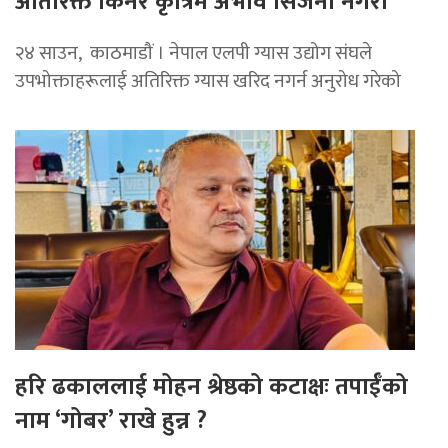
अतिरिक्त किनेर कृत्रिम अभाव सिर्जना नगरौं
२४ साउन, काठमाडौं । नेपाल एलपी ग्यास उद्योग संघले
उपभोक्ताहरूलाई अतिरिक्त ग्यास खरिद नगर्न अनुरोध गरेको
हरि ढकाललाई मोहन श्रेष्ठको कटाक्षः तपाईँको
नाम ‘गोबर’ राखे हुन्न ?