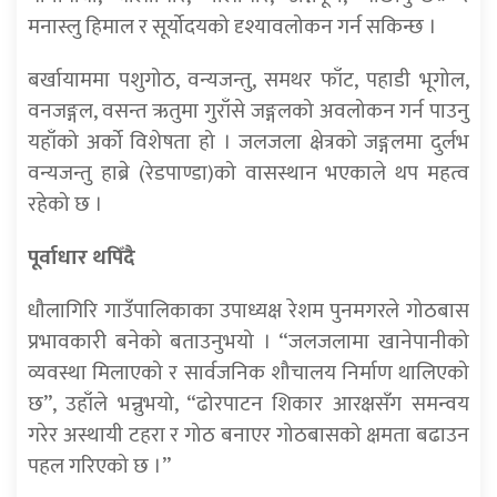
मनास्लु हिमाल र सूर्योदयको दृश्यावलोकन गर्न सकिन्छ ।
बर्खायाममा पशुगोठ, वन्यजन्तु, समथर फाँट, पहाडी भूगोल,
वनजङ्गल, वसन्त ऋतुमा गुराँसे जङ्गलको अवलोकन गर्न पाउनु
यहाँको अर्को विशेषता हो । जलजला क्षेत्रको जङ्गलमा दुर्लभ
वन्यजन्तु हाब्रे (रेडपाण्डा)को वासस्थान भएकाले थप महत्व
रहेको छ ।
पूर्वाधार थपिँदै
धौलागिरि गाउँपालिकाका उपाध्यक्ष रेशम पुनमगरले गोठबास
प्रभावकारी बनेको बताउनुभयो । “जलजलामा खानेपानीको
व्यवस्था मिलाएको र सार्वजनिक शौचालय निर्माण थालिएको
छ”, उहाँले भन्नुभयो, “ढोरपाटन शिकार आरक्षसँग समन्वय
गरेर अस्थायी टहरा र गोठ बनाएर गोठबासको क्षमता बढाउन
पहल गरिएको छ ।”