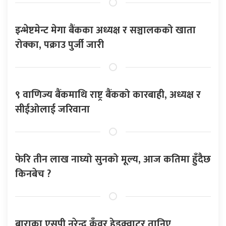
इन्भेष्टमेन्ट मेगा बैंकका अध्यक्ष र सञ्चालकको खाता
रोक्का, पक्राउ पुर्जी जारी
९ वाणिज्य बैंकमाथि राष्ट्र बैंकको कारबाही, अध्यक्ष र
सीईओलाई जरिवाना
फेरि तीन लाख नाघ्यो सुनको मूल्य, आज कतिमा हुँदैछ
किनबेच ?
बाराका एसपी नरेन्द्र कुँवर हेडक्वाटर तानिए