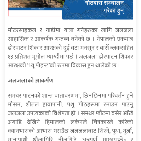
मोटरसाइकल र गाडीमा यात्रा गर्नेहरुका लागि जलजला
साहासिक र आकर्षक गन्तब्य बनेको छ । नेपालको एकमात्र
ढोरपाटन शिकार आरक्षको दुई वटा मनसुुन र बार्से ब्लकसहित
१३ प्रतिशत भूगोल म्याग्दीमा पर्छ । जलजला ढोरपाटन शिकार
आरक्षको ‘भ्यू पोइन्ट’को रुपमा विकास हुन थालेको छ ।
जलजलाको आकर्षण
समथर पाटनको शान्त वातावरणमा, छिनछिनमा परिवर्तन हुने
मौसम, शीतल हावापानी, पशु गोठहरूमा रमाउन पाउनुु
जलजला उपत्यकाको विशेषता हो । समथर फाँटमा बसेर आँखै
अगाडि देखिने हिमालको लर्कनले चित्रकारले कोरेको
क्यानभासको आभास गराउँछ जलजलाबाट सिस्ने, पुथा, गुर्जा,
मानापाथी, धौलागिरि, नीलगिरि, अन्नपूर्ण, माछापुच्छे« र