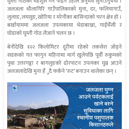
घुम्ती गोठको महशुस गर्न पाइने उहाँले अनुभव सुनाउनुभयो ।
जलजला धौलागिरि गाउँपालिकाको मुना, दर, फलियागाउँ,
लुलाङ, लमसुङ, खोरिया र मरेनीका बासिन्दाको चरन क्षेत्र हो ।
बर्खायाममा जलजला उपत्यकामा भेडाबाख्रा, गाईभैँसी र
घोडाको घुम्ती गोठ लैजाने चलन छ ।
बेनीदेखि १२२ किलोमिटर दूरीमा रहेको तकसेरा जोड्ने
सडकको गत फागुन महिनामा मार्ग खुलेपछि पूर्वी रुकुमको
पुथा उत्तरगङ्गा र बागलुङको ढोरपाटन उपत्यका घुम्न आउने
जलजलादेखि मुना हँुदै फर्कने ‘रुट’ बनाउन थालेका छन् ।