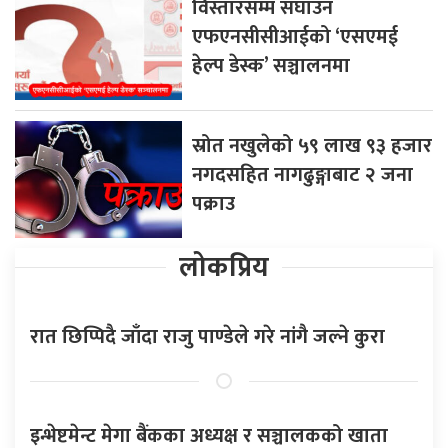
विस्तारसम्म सघाउन
एफएनसीसीआईको ‘एसएमई
हेल्प डेस्क’ सञ्चालनमा
स्रोत नखुलेको ५९ लाख ९३ हजार
नगदसहित नागढुङ्गाबाट २ जना
पक्राउ
लोकप्रिय
रात छिप्पिदै जाँदा राजु पाण्डेले गरे नांगै जल्ने कुरा
इन्भेष्टमेन्ट मेगा बैंकका अध्यक्ष र सञ्चालकको खाता