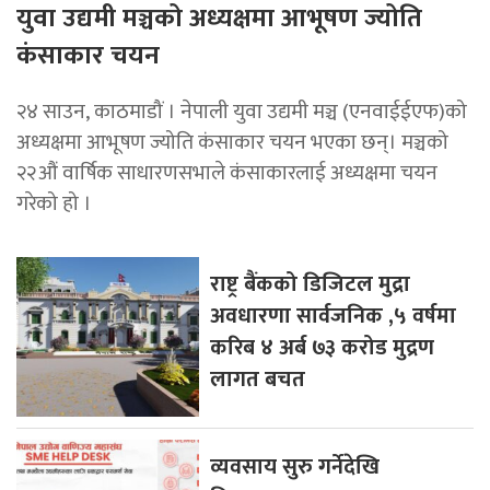
युवा उद्यमी मञ्चको अध्यक्षमा आभूषण ज्योति
कंसाकार चयन
२४ साउन, काठमाडौं । नेपाली युवा उद्यमी मञ्च (एनवाईईएफ)को
अध्यक्षमा आभूषण ज्योति कंसाकार चयन भएका छन्। मञ्चको
२२औं वार्षिक साधारणसभाले कंसाकारलाई अध्यक्षमा चयन
गरेको हो ।
राष्ट्र बैंकको डिजिटल मुद्रा
अवधारणा सार्वजनिक ,५ वर्षमा
करिब ४ अर्ब ७३ करोड मुद्रण
लागत बचत
व्यवसाय सुरु गर्नेदेखि