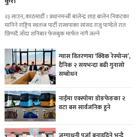
कुरा
२३ साउन, काठमाडौँ । प्रधानमन्त्री बालेन्द्र शाह बालेन निकटका
मानिने राष्ट्रिय स्वतन्त्र पार्टी रास्वपाका सांसद राजु पाण्डेले रात
छिप्पदै जाँदा शनिबार फेसबुक मार्फत नांगै जल्ने
ग्यास वितरणमा ‘क्विक रेस्पोन्स’,
दैनिक २ सयभन्दा बढी गुनासो
सम्बोधन
नाईमा एक्स्पोमा डोङफेङका २
वटा बस सार्वजनिक हुने
जग्गाधनी पूर्जा बनाइदिने भन्दै