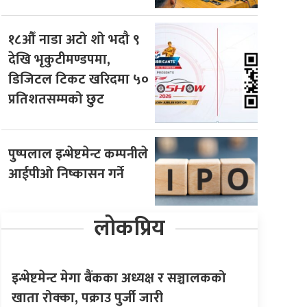
१८औँ नाडा अटो शो भदौ ९
देखि भृकुटीमण्डपमा,
डिजिटल टिकट खरिदमा ५०
प्रतिशतसम्मको छुट
पुष्पलाल इन्भेष्टमेन्ट कम्पनीले
आईपीओ निष्कासन गर्ने
लोकप्रिय
इन्भेष्टमेन्ट मेगा बैंकका अध्यक्ष र सञ्चालकको
खाता रोक्का, पक्राउ पुर्जी जारी