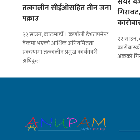
सेयर ब
तत्कालीन सीईओसहित तीन जना
गिरावट,
पक्राउ
कारोबा
२२ साउन, काठमाडाैं । कर्णाली डेभलपमेन्ट
२२ साउन, 
बैंकमा भएको आर्थिक अनियमितता
कारोबारका
प्रकरणमा तत्कालीन प्रमुख कार्यकारी
अंकको ग
अधिकृत