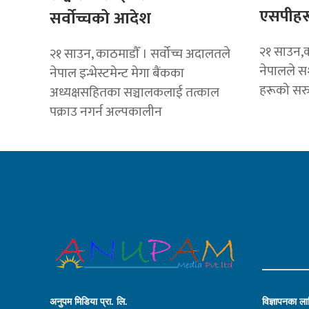
एसपीहर
सर्वोच्चको आदेश
२१ साउन,का
२१ साउन, काठमाडाैँ । सर्वोच्च अदालतले
नेपालले सश
नेपाल इन्भेस्टमेन्ट मेगा बैंकका
हरूको सरु
अध्यक्षसहितका सञ्चालकलाई तत्काल
पक्राउ नगर्न अल्पकालीन
अनुपम मिडिया प्रा. लि.
विज्ञापनका लाग