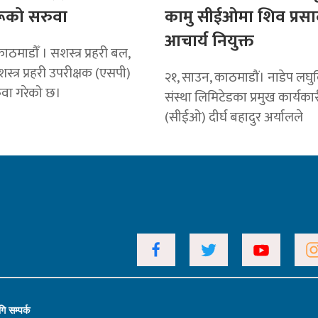
ूको सरुवा
कामु सीईओमा शिव प्रसा
आचार्य नियुक्त
ठमाडौँ । सशस्त्र प्रहरी बल,
स्त्र प्रहरी उपरीक्षक (एसपी)
२१, साउन, काठमाडौं। नाडेप लघुवि
वा गरेको छ।
संस्था लिमिटेडका प्रमुख कार्यक
(सीईओ) दीर्घ बहादुर अर्यालले
ि सम्पर्क