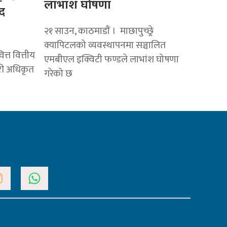
लाभांश घोषणा
द
२१ साउन, काठमाडाैं । माछापुच्छ्र्रे
क्यापिटलको व्यवस्थापनमा सञ्चालित
त्त वित्तीय
एमबीएल इक्विटी फण्डले लाभांश घोषणा
ारी अधिकृत
गरेको छ