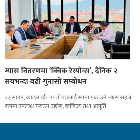
ग्यास वितरणमा ‘क्विक रेस्पोन्स’, दैनिक २
सयभन्दा बढी गुनासो सम्बोधन
२२ साउन, काठमाडाैं। उपभोक्तालाई खाना पकाउने ग्यास सहज
रूपमा उपलब्ध गराउन उद्योग, वाणिज्य तथा आपूर्ति