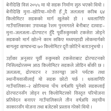
बेनीदेखि विसं २०५५ मा यो सडक निर्माण सुरु भएको थियो ।
बेनीदेखि मुना–खोरिया–मरेनी हँुदै जलजला करिब ६४
किलोमिटर सडकको मार्ग खुलेको हो । धवलागिरि
गाउँपालिकाका उपाध्यक्ष रेशम पुनमगरले बेनीबाट दरवाङ–
मुना–जलजला–ढोरपाटन हुँदै पूर्वीरुकुमको टकसेरा जोड्ने
सडकको मार्ग खोल्ने काम सकिए मध्यपहाडी लोकमार्गको
बागलुङ खण्डभन्दा ७० किलोमिटर दूरी छोटिने बताउनुभयो ।
उहाँका अनुसार पूर्वी रुकुमको टकसेराबाट ढोरपाटनको
निसिलढोरसम्म आठ किलोमिटर सडकले जोडिन बाँकी छ ।
जलजला, ढोरपाटन र उत्तरगङ्गा जाने पर्यटक तथा
स्थानीयवासीलाई यो सडक छोटो पर्छ । धवलागिरि
गाउँपालिका–२ खोरियामा पाँच वर्षअघि पुगेको सडकलाई
ढोरपाटनसँग जोड्न १९ किलोमिटरको विस्तृत परियोजना
प्रतिवेदन बनाएर गाउँपालिकाले तीन वर्षअघि सङ्घीय
सरकारसँग योजना तथा बजेटको प्रस्ताव गरेको थियो ।