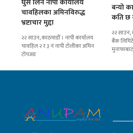
घुस लिने नापी कार्यालय
बन्यो क
चावहिलका अमिनविरुद्ध
कति छ 
भ्रष्टाचार मुद्दा
२२ साउन, 
२२ साउन, काठमाडौं । नापी कार्यालय
बैंक लिमि
चावहिल २ र ३ नं नापी टोलीका अमिन
मुनाफाबा
टोपजङ