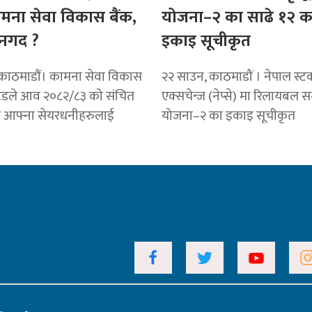
ामना सेवा विकास बैंक,
योजना–२ का साढे १२ क
नगद ?
इकाइ सूचीकृत
काठमाडाैं। कामना सेवा विकास
२२ साउन, काठमाडौं । नेपाल स्ट
टेडले आव २०८२/८३ को संचित
एक्सचेन्ज (नेप्से) मा रिलायबल सम
ट आफ्ना सेयरधनीहरुलाई
योजना–२ का इकाइ सूचीकृत