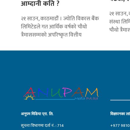
आम्दानी कति ?
२१ साउन, क
२१ साउन, काठमाडाैं । ज्योति विकास बैंक
संस्था लिम
लिमिटेडले गत आर्थिक वर्षको चौथो
चौथो त्रैम
त्रैमाससम्मको अपरिष्कृत वित्तीय
अनुपम मिडिया प्रा. लि.
विज्ञापनका लाग
सूचना विभागमा दर्ता नं. : 714
+977 9810