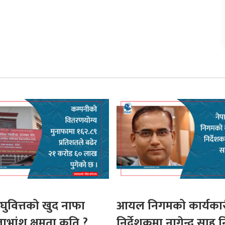
ुवित्तको खुद नाफा
आयल निगमको कार्यका
लाभांश क्षमता कति ?
निर्देशकमा नागेन्द्र साह न