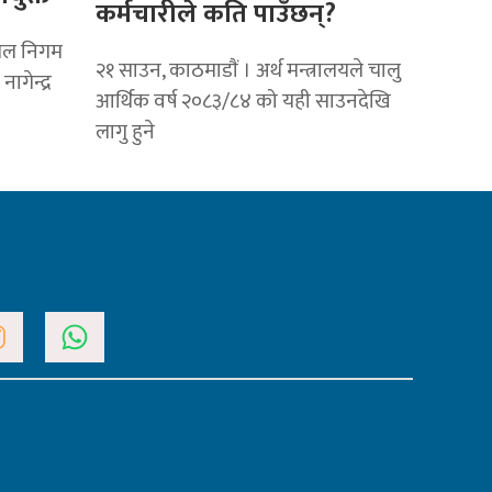
कर्मचारीले कति पाउँछन्?
आयल निगम
२१ साउन, काठमाडाैं । अर्थ मन्त्रालयले चालु
ागेन्द्र
आर्थिक वर्ष २०८३/८४ को यही साउनदेखि
लागु हुने