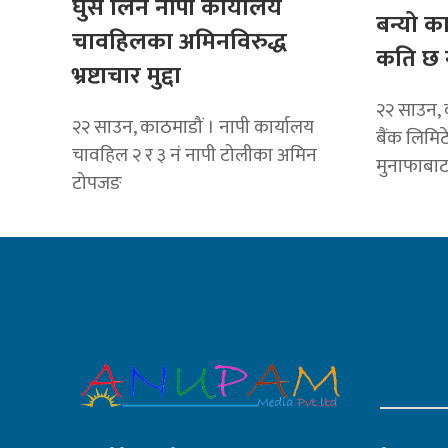
घुस लिने नापी कार्यालय
बन्यो क
चावहिलका अमिनविरुद्ध
कति छ 
भ्रष्टाचार मुद्दा
२२ साउन, 
२२ साउन, काठमाडौं । नापी कार्यालय
बैंक लिमि
चावहिल २ र ३ नं नापी टोलीका अमिन
मुनाफाबा
टोपजङ