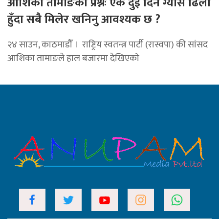
आशिका तामाङको प्रश्नः एक दुई दिन ग्यास ढिला
हुँदा सबै मिलेर खनिनु आवश्यक छ ?
२४ साउन, काठमाडौँ । राष्ट्रिय स्वतन्त्र पार्टी (रास्वपा) की सांसद
आशिका तामाङले हाल बजारमा देखिएको