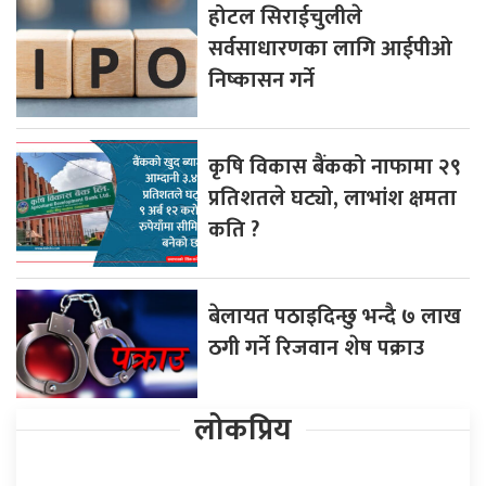
होटल सिराईचुलीले
सर्वसाधारणका लागि आईपीओ
निष्कासन गर्ने
कृषि विकास बैंकको नाफामा २९
प्रतिशतले घट्यो, लाभांश क्षमता
कति ?
बेलायत पठाइदिन्छु भन्दै ७ लाख
ठगी गर्ने रिजवान शेष पक्राउ
लोकप्रिय