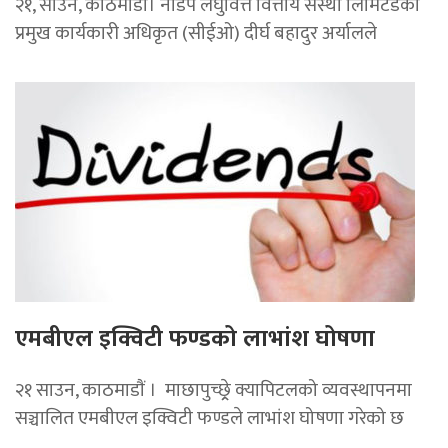
२१, साउन, काठमाडौं। नाडेप लघुवित्त वित्तीय संस्था लिमिटेडका
प्रमुख कार्यकारी अधिकृत (सीईओ) दीर्घ बहादुर अर्यालले
एमबीएल इक्विटी फण्डको लाभांश घोषणा
२१ साउन, काठमाडाैं । माछापुच्छ्र्रे क्यापिटलको व्यवस्थापनमा
सञ्चालित एमबीएल इक्विटी फण्डले लाभांश घोषणा गरेको छ