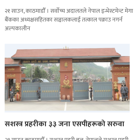
२१ साउन, काठमाडाैँ । सर्वोच्च अदालतले नेपाल इन्भेस्टमेन्ट मेगा
बैंकका अध्यक्षसहितका सञ्चालकलाई तत्काल पक्राउ नगर्न
अल्पकालीन
सशस्त्र प्रहरीका ३३ जना एसपीहरूको सरुवा
२१ साउन,काठमाडौँ । सशस्त्र प्रहरी बल, नेपालले सशस्त्र प्रहरी