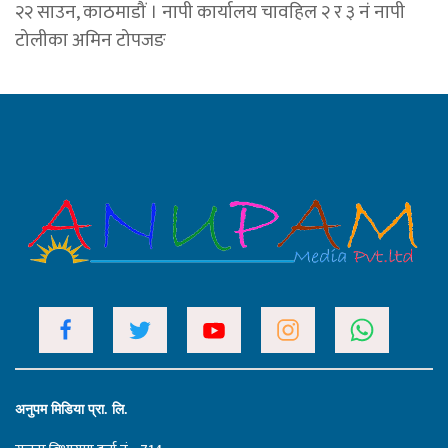
२२ साउन, काठमाडौं । नापी कार्यालय चावहिल २ र ३ नं नापी
टोलीका अमिन टोपजङ
अनुपम मिडिया प्रा. लि.