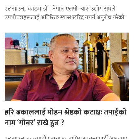
२४ साउन, काठमाडौं । नेपाल एलपी ग्यास उद्योग संघले
उपभोक्ताहरूलाई अतिरिक्त ग्यास खरिद नगर्न अनुरोध गरेको
हरि ढकाललाई मोहन श्रेष्ठको कटाक्षः तपाईँको
नाम ‘गोबर’ राखे हुन्न ?
२४ साउन, काठमाडौं । सत्तारुढ राष्ट्रिय स्वतन्त्र पार्टी (रास्वपा)