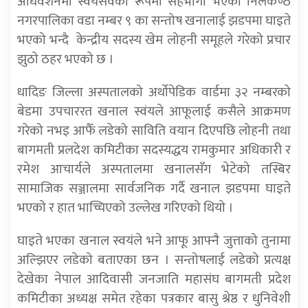
अधिवेशनमा स्वयंसेवको रूपमा सहभागी भएका निलकण्ठ
नगरपालिका वडा नम्बर ९ का सन्तोष खनालाई झडपमा घाइते
भएको भन्दै केन्द्रीय सदस्य खेम लोहनी समूहले गरेको प्रचार
झुठो ठहर भएको छ ।
धादिङ जिल्ला अस्पतालको अर्थोपेडिक वार्डमा ३२ नम्बरको
बेडमा उपचाररत खनाल स्वंयले आफूलाई कसैले आक्रमण
गरेको नभइ आफैँ लडेको साविति वयान दिएपछि लोहनी तथा
बागमती प्रलदेश कमिटीका सदस्यद्धय रामकुमार अधिकारी र
रमेश आचार्यले अस्पतालमा खनालसँग भेटेको तस्बिर
सामाजिक सञ्जालमा सार्वजनिक गर्दै खनाल झडपमा घाइते
भएको र हात भाच्चिएको उल्लेख गरिएको थियो ।
घाइते भएका खनाल स्वयंले भने आफू आफ्नै जुत्ताको तुनामा
अल्झिएर लडेको बताएका छन । सन्तोषलाई लडेको प्रत्यक्ष
देखेका नेपाल आदिवासी जनजाति महासंघ बागमती प्रदेश
कमिटीका अध्यक्ष समेत रहेका पत्रकार बासु श्रेष्ठ र धुनिवेशी