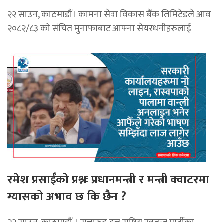
२२ साउन, काठमाडाैं। कामना सेवा विकास बैंक लिमिटेडले आव
२०८२/८३ को संचित मुनाफाबाट आफ्ना सेयरधनीहरुलाई
रमेश प्रसाईंको प्रश्नः प्रधानमन्त्री र मन्त्री क्वाटरमा
ग्यासको अभाव छ कि छैन ?
२२ साउन, काठमाडौं । सत्तारुढ दल राष्ट्रिय स्वतन्त्र पार्टीका