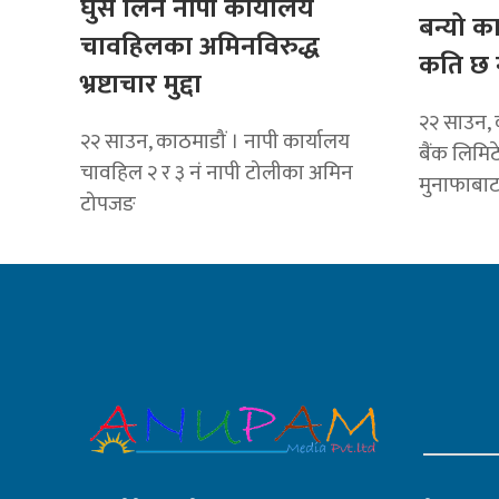
घुस लिने नापी कार्यालय
बन्यो क
चावहिलका अमिनविरुद्ध
कति छ 
भ्रष्टाचार मुद्दा
२२ साउन, 
२२ साउन, काठमाडौं । नापी कार्यालय
बैंक लिमि
चावहिल २ र ३ नं नापी टोलीका अमिन
मुनाफाबा
टोपजङ