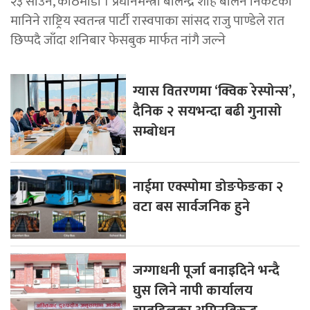
२३ साउन, काठमाडौँ । प्रधानमन्त्री बालेन्द्र शाह बालेन निकटका
मानिने राष्ट्रिय स्वतन्त्र पार्टी रास्वपाका सांसद राजु पाण्डेले रात
छिप्पदै जाँदा शनिबार फेसबुक मार्फत नांगै जल्ने
ग्यास वितरणमा ‘क्विक रेस्पोन्स’,
दैनिक २ सयभन्दा बढी गुनासो
सम्बोधन
नाईमा एक्स्पोमा डोङफेङका २
वटा बस सार्वजनिक हुने
जग्गाधनी पूर्जा बनाइदिने भन्दै
घुस लिने नापी कार्यालय