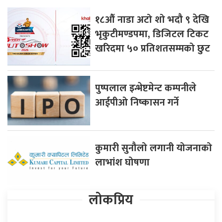
१८औँ नाडा अटो शो भदौ ९ देखि
भृकुटीमण्डपमा, डिजिटल टिकट
खरिदमा ५० प्रतिशतसम्मको छुट
पुष्पलाल इन्भेष्टमेन्ट कम्पनीले
आईपीओ निष्कासन गर्ने
कुमारी सुनौलो लगानी योजनाको
लाभांश घोषणा
लोकप्रिय