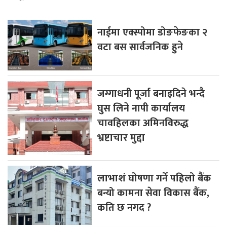
नाईमा एक्स्पोमा डोङफेङका २
वटा बस सार्वजनिक हुने
जग्गाधनी पूर्जा बनाइदिने भन्दै
घुस लिने नापी कार्यालय
चावहिलका अमिनविरुद्ध
भ्रष्टाचार मुद्दा
लाभाशं घोषणा गर्ने पहिलो बैंक
बन्यो कामना सेवा विकास बैंक,
कति छ नगद ?