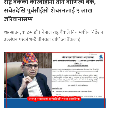
राष्ट्र बैंकको कारबाहीमा तीन वाणिज्य बैंक,
सचेतदेखि पूर्वसीईओ शेचरनलाई ५ लाख
जरिवानासम्म
१७ साउन, काठमाडाैं । नेपाल राष्ट्र बैंकले नियामकीय निर्देशन
उल्लंघन गरेको भन्दै तीनवटा वाणिज्य बैंकलाई