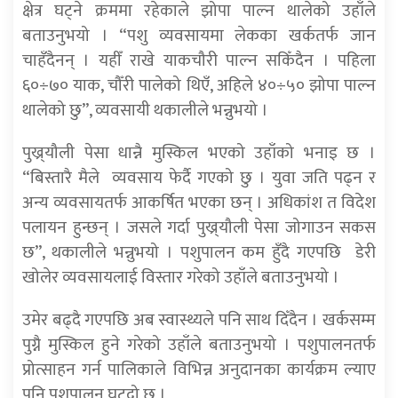
क्षेत्र घट्ने क्रममा रहेकाले झोपा पाल्न थालेको उहाँले
बताउनुभयो । “पशु व्यवसायमा लेकका खर्कतर्फ जान
चाहँदैनन् । यहीँ राखे याकचौरी पाल्न सकिँदैन । पहिला
६०÷७० याक, चौँरी पालेको थिएँ, अहिले ४०÷५० झोपा पाल्न
थालेको छु”, व्यवसायी थकालीले भन्नुभयो ।
पुख्र्यौली पेसा धान्नै मुस्किल भएको उहाँको भनाइ छ ।
“बिस्तारै मैले व्यवसाय फेर्दै गएको छु । युवा जति पढ्न र
अन्य व्यवसायतर्फ आकर्षित भएका छन् । अधिकांश त विदेश
पलायन हुन्छन् । जसले गर्दा पुख्र्यौली पेसा जोगाउन सकस
छ”, थकालीले भन्नुभयो । पशुपालन कम हुँदै गएपछि डेरी
खोलेर व्यवसायलाई विस्तार गरेको उहाँले बताउनुभयो ।
उमेर बढ्दै गएपछि अब स्वास्थ्यले पनि साथ दिँदैन । खर्कसम्म
पुग्नै मुस्किल हुने गरेको उहाँले बताउनुभयो । पशुपालनतर्फ
प्रोत्साहन गर्न पालिकाले विभिन्न अनुदानका कार्यक्रम ल्याए
पनि पशुपालन घट्दो छ ।