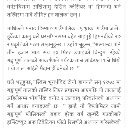
वर्षअघिसम्म आँखैसामु देखिने ग्लेसियर वा हिमनदी भने
तस्बिरमा मात्रै सीमित हुन थालेका छन् ।
माथिल्लो मनाङ ङिस्याङ गाउँपालिका–५ भ्राका गाउँमा जन्मे–
हुर्केका कालु घले घरआँगनसम्म बहेर आइपुग्ने हिमनदीको रङ
र प्रकृतिको परख सम्झनुहुन्छ । उहाँ भन्नुहुन्छ, “अरूभन्दा पनि
तीन हजार आठ सय २० मिटर उचाइको विन्दुमा रहेको
गङ्गापूर्ण तालको आकर्षणले पर्यटक तान्न सकिएला भन्ने थियो
। यो ताल अहिले मैदान झैँ बनेको छ ।”
घले भन्नुहुन्छ, “स्विस भूगर्भविद् टोनी हागनले सन् १९५७ मा
गङ्गापूर्ण तालको तस्बिर लिएर प्रचारमा आएपछि यो ताललाई
अहिलेसम्म भौगर्भिक बनोट र जलवायु परिवर्तनको अध्ययन
गर्ने आधार बनाइएको छ ।” झन्डै नौ किलोमिटर लामो
गङ्गापूर्ण ग्लेसियरको बहाव हरेक वर्ष खुम्चँदै गएकोबारे
इन्स्टिच्युट अफ टिबेटियन प्लेटो रिसर्चले अध्ययन गरिसकेको