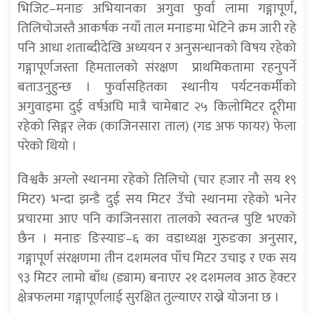
भिजिट–मनाङ अभियानका अगुवा फुर्वा लामा गङ्गापूर्ण,
तिलिचोजस्तै आकर्षक नयाँ ताल मनाङमा भेटिने क्रम जारी रहे
पनि आधा शताब्दीदेखि अध्ययन र अनुसन्धानको विषय रहेको
गङ्गापूर्णजस्ता हिमतालको संरक्षण प्राथमिकतामा रहनुपर्ने
बताउनुहुन्छ । फुर्वासहितका स्थानीय पर्यटनकर्मीको
अगुवाइमा दुई वर्षअघि मात्रै चामेबाट २५ किलोमिटर दूरीमा
रहेको सिङ्गर लेक (काजिनसारा ताल) (गड अफ फायर) फेला
परेको थियो ।
विश्वकै अग्लो स्थानमा रहेको तिलिचो (चार हजार नौ सय १९
मिटर) भन्दा झन्डै दुई सय मिटर उँचो स्थानमा रहेको भनेर
प्रचारमा आए पनि काजिनसारा तालको स्वतन्त्र पुष्टि भएको
छैन । मनाङ ङिस्याङ–६ का वडाध्यक्ष गुरुङका अनुसार,
गङ्गापूर्ण संरक्षणमा तीन दशमलव पाँच मिटर उचाइ र एक सय
९३ मिटर लामो बाँध (ड्याम) बनाएर २१ दशमलव आठ हेक्टर
क्षेत्रफलमा गङ्गापूर्णलाई सुरक्षित तुल्याएर राख्ने योजना छ ।