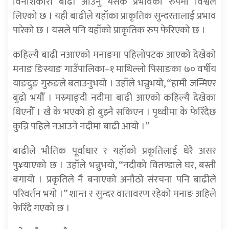
विनाशकारी बाढी आउनु यसकै प्रभावका रुपमा विश्वले
लिएको छ । यही बाढीले यहाँका प्राकृतिक सुन्दरतालाई प्रभाव
पारेको छ । यसले पनि यहाँको प्राकृतिक रुप फेरिएको छ ।
कहिल्यै बाढी नआएको मनाङमा पहिलोपटक आएको देखेको
मनाङ ङिस्याङ गाउँपालिका–१ माथिल्लो पिसाङका ७० वर्षीय
याङदुङ गुरुङले बताउनुभयो । उहाँले भन्नुभयो, “हामी जन्मिएर
बुढो भयौँ । मस्र्याङ्दी नदीमा बाढी आएको कहिल्यै देखेका
थिएनौँ । खै के भएको हो बुझ्नै सकिएन । पृथ्वीमा के फेरिँदैछ
कुन्नि पहिले नआउने नदीमा बाढी आयो ।”
बाढीले भौतिक पूर्वाधार र यहाँको प्रकृतिलाई धेरै असर
पु¥याएको छ । उहाँले भन्नुभयो, “नदीको वितण्डाले घर, बस्ती
बगायो । प्रकृतिले नै बनाएको अनौठो संरचना पनि बाढीले
परिवर्तन भयो ।” शान्त र सुन्दर वातावरण रहेको मनाङ अहिले
फेरिँदै गएको छ ।