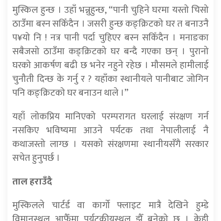
मुस्किल हुन्छ । उहाँ भन्नुहुन्छ, “पानी चुहिने घरमा यस्तो चिसो
ठाउँमा बस्न सकिँदैन । जसरी हुन्छ कङ्क्रिटको घर त बनाउनै
प¥यो नि ! नत्र पानी पर्दा चुहिएर बस्न सकिँदैन । मनाङका
सबैजसो ठाउँमा कङ्क्रिटको घर बन्दै गएका छन् । पुरानो
घरको आकर्षण बढी छ भनेर नहुने रहेछ । मौसमले हामीलाई
चुनौती दिन्छ के गर्नु र ? यहाँका स्थानीयले पानीबाट जोगिन
पनि कङ्क्रिटको घर बनाउन थाले ।”
यहाँ लोकप्रिय मानिएको परम्परागत घरलाई संरक्षण गर्न
नसकिए भविष्यमा आउने पर्यटक तथा नेपालीलाई नै
कथाजस्तो लाग्छ । यसको संरक्षणमा स्थानीयसँगै सरकार
सचेत हुनुपर्छ ।
ताल हराउँदै
मुस्किलले चार्टर्ड वा कार्गो फ्लाइट मात्रै देखिने हुम्डे
विमानस्थल आफैँमा पर्यटकीयस्थल झैँ बनेको छ । केही