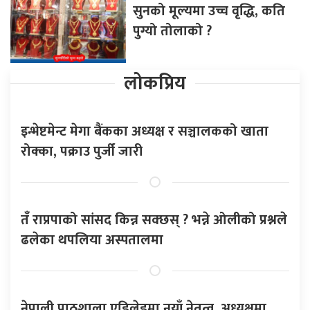
सुनको मूल्यमा उच्च वृद्धि, कति
पुग्यो तोलाको ?
लोकप्रिय
इन्भेष्टमेन्ट मेगा बैंकका अध्यक्ष र सञ्चालकको खाता
रोक्का, पक्राउ पुर्जी जारी
तँ राप्रपाको सांसद किन्न सक्छस् ? भन्ने ओलीको प्रश्नले
ढलेका थपलिया अस्पतालमा
नेपाली पाठशाला एडिलेडमा नयाँ नेतृत्व, अध्यक्षमा