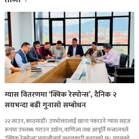
ग्यास वितरणमा ‘क्विक रेस्पोन्स’, दैनिक २
सयभन्दा बढी गुनासो सम्बोधन
२२ साउन, काठमाडाैं। उपभोक्तालाई खाना पकाउने ग्यास सहज
रूपमा उपलब्ध गराउन उद्योग, वाणिज्य तथा आपूर्ति मन्त्रालयले
‘क्विक रेस्पोन्स’ प्रणालीलाई प्रभावकारी बनाएको छ। ग्यासको