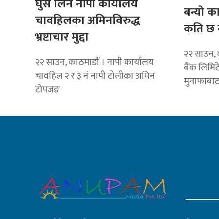
घुस लिने नापी कार्यालय
बन्यो क
चावहिलका अमिनविरुद्ध
कति छ 
भ्रष्टाचार मुद्दा
२२ साउन, 
२२ साउन, काठमाडौं । नापी कार्यालय
बैंक लिमि
चावहिल २ र ३ नं नापी टोलीका अमिन
मुनाफाबा
टोपजङ