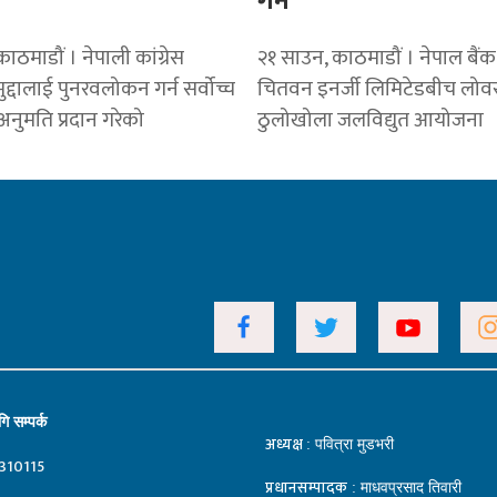
गर्ने
ाठमाडौं । नेपाली कांग्रेस
२१ साउन, काठमाडौं । नेपाल बैंक
द्दालाई पुनरवलोकन गर्न सर्वोच्च
चितवन इनर्जी लिमिटेडबीच लोव
नुमति प्रदान गरेको
ठुलोखोला जलविद्युत आयोजना
ि सम्पर्क
अध्यक्ष
: पवित्रा मुडभरी
310115
प्रधानसम्पादक
: माधवप्रसाद तिवारी