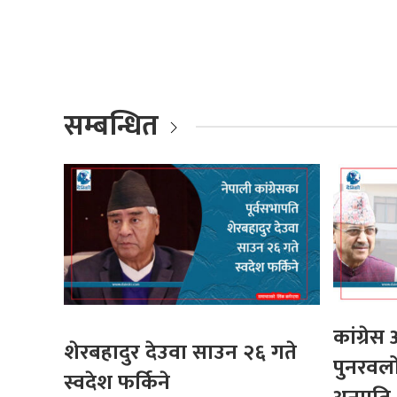
सम्बन्धित
कांग्रे
शेरबहादुर देउवा साउन २६ गते
पुनरवलो
स्वदेश फर्किने