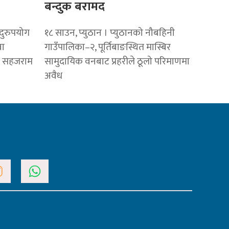
बन्दुक बरामद
दुरुपयोग
१८ साउन, प्युठान । प्युठानको नौबहिनी
वा
गाउँपालिका–२, पूर्तिबाङस्थित मास्बिर
्ष सहजराम
सामुदायिक वनबाट प्रहरीले ठूलो परिमाणमा
अवैध