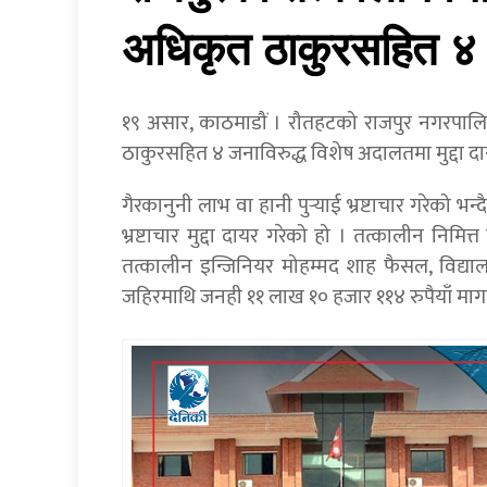
अधिकृत ठाकुरसहित ४ जना
१९ असार, काठमाडौं । रौतहटको राजपुर नगरपालिक
ठाकुरसहित ४ जनाविरुद्ध विशेष अदालतमा मुद्दा 
गैरकानुनी लाभ वा हानी पुर्‍याई भ्रष्टाचार गरेको 
भ्रष्टाचार मुद्दा दायर गरेको हो । तत्कालीन नि
तत्कालीन इन्जिनियर मोहम्मद शाह फैसल, विद्या
जहिरमाथि जनही ११ लाख १० हजार ११४ रुपैयाँ मागदा