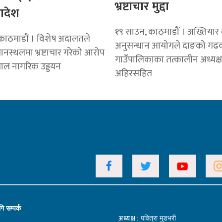
भ्रष्टाचार मुद्दा
आदेश
१९ साउन, काठमाडौं । अख्तियार 
काठमाडौं । विशेष अदालतले
अनुसन्धान आयोगले दाङको गढ
ानस्थलमा भ्रष्टाचार गरेको आरोप
गाउँपालिकाका तत्कालीन अध्यक
पाल नागरिक उड्डयन
अहिरसहित
ि सम्पर्क
अध्यक्ष
: पवित्रा मुडभरी