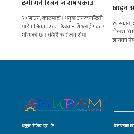
ठगी गर्ने रिजवान शेष पक्राउ
छाड्न 
२० साउन, काठमाडौं। धनुषा जनकनन्दिनी
१९ साउन, 
गाउँपालिका–२ का रिजवान शेषलाई पक्राउ
पोखरा विम
गरिएको छ । वैदेशिक रोजगारीमा
लागेका ने
अनुपम मिडिया प्रा. लि.
विज्ञापनका लाग