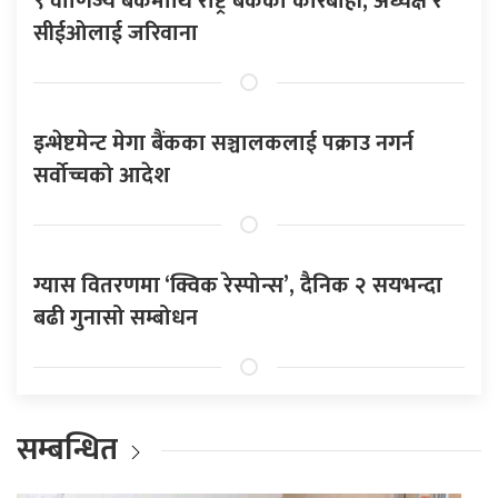
९ वाणिज्य बैंकमाथि राष्ट्र बैंकको कारबाही, अध्यक्ष र
सीईओलाई जरिवाना
इन्भेष्टमेन्ट मेगा बैंकका सञ्चालकलाई पक्राउ नगर्न
सर्वोच्चको आदेश
ग्यास वितरणमा ‘क्विक रेस्पोन्स’, दैनिक २ सयभन्दा
बढी गुनासो सम्बोधन
सम्बन्धित