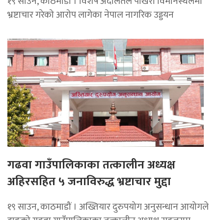
१९ साउन, काठमाडौं । विशेष अदालतले पोखरा विमानस्थलमा
भ्रष्टाचार गरेको आरोप लागेका नेपाल नागरिक उड्डयन
गढवा गाउँपालिकाका तत्कालीन अध्यक्ष
अहिरसहित ५ जनाविरुद्ध भ्रष्टाचार मुद्दा
१९ साउन, काठमाडौं । अख्तियार दुरुपयोग अनुसन्धान आयोगले