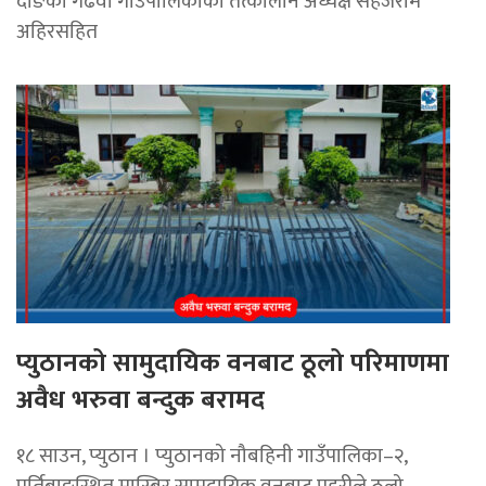
दाङको गढवा गाउँपालिकाका तत्कालीन अध्यक्ष सहजराम
अहिरसहित
प्युठानको सामुदायिक वनबाट ठूलो परिमाणमा
अवैध भरुवा बन्दुक बरामद
१८ साउन, प्युठान । प्युठानको नौबहिनी गाउँपालिका–२,