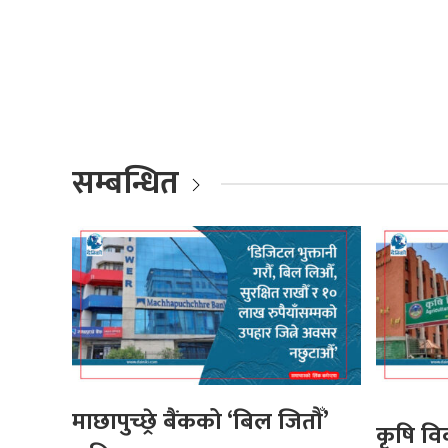
सम्बन्धित
माछापुच्छ्रे बैंकको ‘बिल जितौँ’
कृषि व