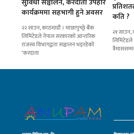
सुविधा सञ्चालन, करदाता उपहार
प्रतिशत
कार्यक्रममा सहभागी हुने अवसर
कति ?
२२ साउन, काठमाडाैं । माछापुच्छ्रे बैंक
२१ साउन, क
लिमिटेडले नेपाल सरकारको आन्तरिक
लिमिटेडले
राजस्व विभागद्वारा सञ्चालन भइरहेको
त्रैमाससम्
‘करदाता