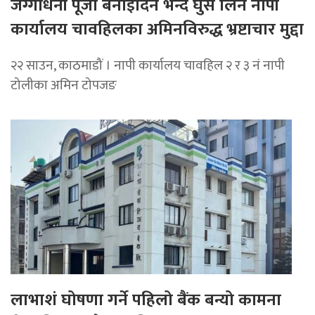
जग्गाधनी पूर्जा बनाइदिने भन्दै घुस लिने नापी
कार्यालय चावहिलका अमिनविरुद्ध भ्रष्टाचार मुद्दा
२२ साउन, काठमाडौं । नापी कार्यालय चावहिल २ र ३ नं नापी
टोलीका अमिन टोपजङ
लाभाशं घोषणा गर्ने पहिलो बैंक बन्यो कामना