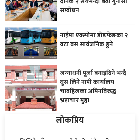
दैनिक २ सयभन्दा बढी गुनासो
सम्बोधन
नाईमा एक्स्पोमा डोङफेङका २
वटा बस सार्वजनिक हुने
जग्गाधनी पूर्जा बनाइदिने भन्दै
घुस लिने नापी कार्यालय
चावहिलका अमिनविरुद्ध
भ्रष्टाचार मुद्दा
लोकप्रिय